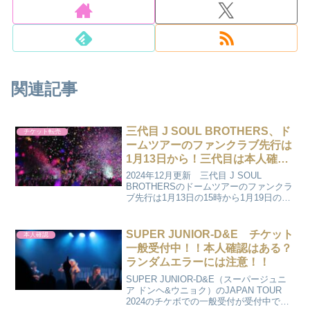
関連記事
三代目 J SOUL BROTHERS、ド
チケット転売
ームツアーのファンクラブ先行は
1月13日から！三代目は本人確認
はある？ランダムエラーには注
2024年12月更新 三代目 J SOUL
意！
BROTHERSのドームツアーのファンクラ
ブ先行は1月13日の15時から1月19日の23
時までになります。 今からのファンク
ラブ入会でも間に合います。特にアリー
ナ席保証のプレミアムチケットは三代
SUPER JUNIOR-D&E チケット
本人確認
目...
一般受付中！！本人確認はある？
ランダムエラーには注意！！
SUPER JUNIOR-D&E（スーパージュニ
ア ドンヘ&ウニョク）のJAPAN TOUR
2024のチケボでの一般受付が受付中で