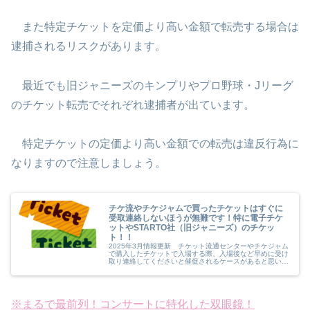
また特定チケットを定価より高い金額で転売する場合は
逮捕されるリスクがあります。
最近でも旧ジャニーズのキンプリやプロ野球・Jリーグ
のチケット転売でそれぞれ逮捕者が出ています。
特定チケットの定価より高い金額での転売は違反行為に
なりますので注意しましょう。
チケ流やチケジャムで買ったチケットはすぐに
受取連絡しないほうが無難です！特に電子チケ
ットやSTARTO社（旧ジャニーズ）のチケッ
ト！！
2025年3月情報更新 チケット流通センターやチケジャム
で購入したチケットで入場する際、入場後など早めに受け
取り連絡してくださいと催促されるケースがあると思いま
す。 ランダム配布でもすぐに受け取り連絡をしてくださ
いと急かしてくる出品者がとて...
※まるで最前列！コンサートに特化した双眼鏡！