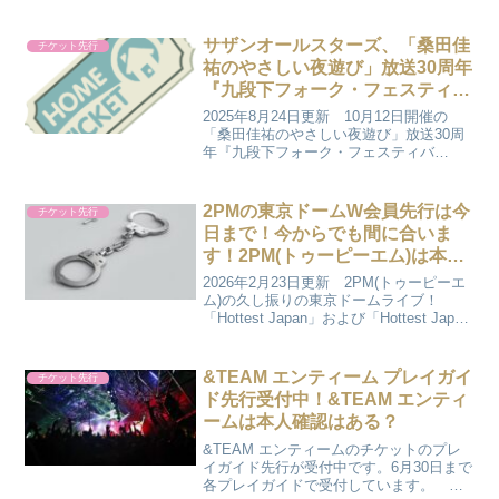
す。 2月25日の日曜日までの抽選受付に
なります。特にキャパの小さいホール公
演は人気なので是非この機会に申し...
サザンオールスターズ、「桑田佳
チケット先行
祐のやさしい夜遊び」放送30周年
『九段下フォーク・フェスティバ
ル’25』日本武道館公演のファン
2025年8月24日更新 10月12日開催の
クラブ先行とオフィシャル先行が
「桑田佳祐のやさしい夜遊び」放送30周
年『九段下フォーク・フェスティバ
受付中！！サザンは本人確認あ
ル'25』in日本武道館のファンクラブ先行
る？
が受付中です。 ファンクラブ先行は9月
1日の月曜日までの受付になります。 2
2PMの東京ドームW会員先行は今
チケット先行
枚まで申...
日まで！今からでも間に合いま
す！2PM(トゥーピーエム)は本人
確認はある？
2026年2月23日更新 2PM(トゥーピーエ
ム)の久し振りの東京ドームライブ！
「Hottest Japan」および「Hottest Japan
Mobile」のW会員先行は今日2月23日(月)
までになります。 アップグレードチケ
ットのプ...
&TEAM エンティーム プレイガイ
チケット先行
ド先行受付中！&TEAM エンティ
ームは本人確認はある？
&TEAM エンティームのチケットのプレ
イガイド先行が受付中です。6月30日まで
各プレイガイドで受付しています。