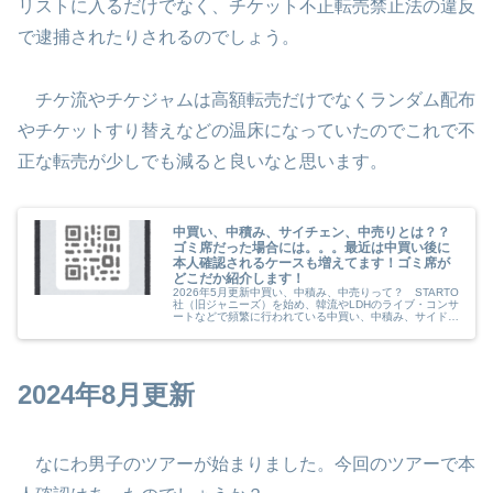
リストに入るだけでなく、チケット不正転売禁止法の違反
で逮捕されたりされるのでしょう。
チケ流やチケジャムは高額転売だけでなくランダム配布
やチケットすり替えなどの温床になっていたのでこれで不
正な転売が少しでも減ると良いなと思います。
中買い、中積み、サイチェン、中売りとは？？
ゴミ席だった場合には。。。最近は中買い後に
本人確認されるケースも増えてます！ゴミ席が
どこだか紹介します！
2026年5月更新中買い、中積み、中売りって？ STARTO
社（旧ジャニーズ）を始め、韓流やLDHのライブ・コンサ
ートなどで頻繁に行われている中買い、中積み、サイドチ
ェンジ（サイチェン）などの行為について説明します。
最近は電子チケットが一...
2024年8月更新
なにわ男子のツアーが始まりました。今回のツアーで本