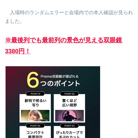
入場時のランダムエラーと会場内での本人確認が見られ
ました。
※最後列でも最前列の景色が見える双眼鏡
3380
円
！