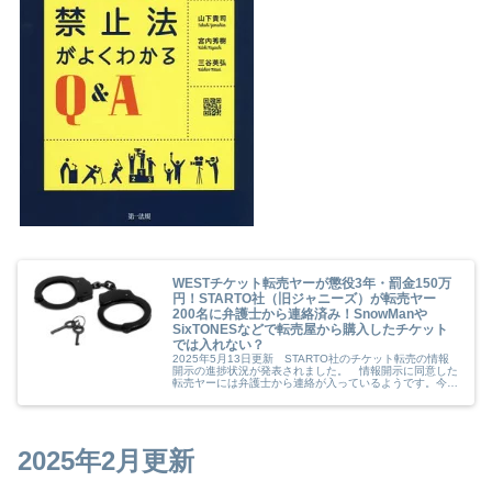
WESTチケット転売ヤーが懲役3年・罰金150万
円！STARTO社（旧ジャニーズ）が転売ヤー
200名に弁護士から連絡済み！SnowManや
SixTONESなどで転売屋から購入したチケット
では入れない？
2025年5月13日更新 STARTO社のチケット転売の情報
開示の進捗状況が発表されました。 情報開示に同意した
転売ヤーには弁護士から連絡が入っているようです。今の
ところだけでも人数は200名以上になっているそうで
す。 私の知り合いにもメー...
2025年2月更新