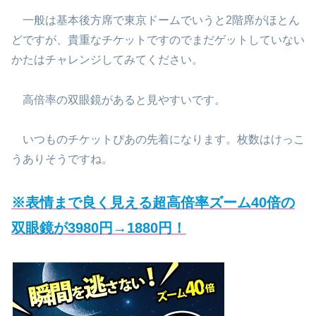
一般は基本後方席で東京ドームでいうと2階席がほとん
どですが、貴重なチケットですのでまだゲットしていない
かたはチャレンジしてみてください。
高倍率の双眼鏡があると見やすいです。
いつものチケットぴあの先着になります。枚数はけっこ
うありそうですね。
※表情まで良く見える超高倍率ズーム40倍の
双眼鏡が
3980円→1880円
！