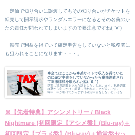
定価で知り合いに譲渡してもその知り合いがチケットを
転売して開示請求やランダムエラーになるとその名義のか
たの責任が問われてしまいますので要注意ですね(;''∀'')
転売で利益を得ていて確定申告をしていないと税務署に
も狙われることになります・・・。
◆全てはここから◆某サイトで収入を得ていた
のに確定申告をしていなかったら税務調査され
て追徴課税を取られた話(;´Д｀)
以前に税務調査をされた話をしたいと思います。税務調査
は夏から冬にかけて頻繁に行われることが多いです。
毎年、年が明けてからまずは確定申告をしないといけない
時期になります。私の仕事は専業トレーダーなので私が持
っている日本株やアメリカ株、投資
※【先着特典】アシンメトリー / Black
Nightmare (初回限定【アシメ盤】(Blu-ray)＋
初回限定【ブラメ盤】(Blu-ray)＋通常盤セッ