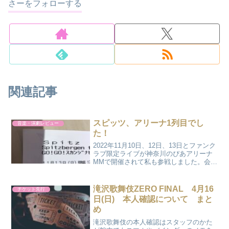
さーをフォローする
関連記事
スピッツ、アリーナ1列目でし
音楽・演劇レビュー
た！
2022年11月10日、12日、13日とファンク
ラブ限定ライブが神奈川のぴあアリーナ
MMで開催されて私も参戦しました。会員
証と顔写真付きの身分証明書を持ってい
き意気揚々と参戦。座席は入場時に分か
るのですが、まさかのアリーナ1列(@￣□
滝沢歌舞伎ZERO FINAL 4月16
チケット先行
￣@;...
日(日) 本人確認について まと
め
滝沢歌舞伎の本人確認はスタッフのかた