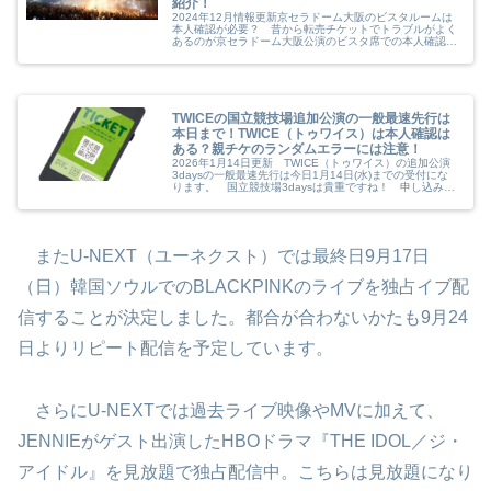
紹介！
2024年12月情報更新京セラドーム大阪のビスタルームは
本人確認が必要？ 昔から転売チケットでトラブルがよく
あるのが京セラドーム大阪公演のビスタ席での本人確認で
す。 Snow Man(スノーマン)のドームツアーも開催され
たり、SixTONE...
TWICEの国立競技場追加公演の一般最速先行は
本日まで！TWICE（トゥワイス）は本人確認は
ある？親チケのランダムエラーには注意！
2026年1月14日更新 TWICE（トゥワイス）の追加公演
3daysの一般最速先行は今日1月14日(水)までの受付にな
ります。 国立競技場3daysは貴重ですね！ 申し込みは
下記のURLからチェックしてみてください。 親チケのラ
ンダムエラ...
またU-NEXT（ユーネクスト）では最終日9月17日
（日）韓国ソウルでのBLACKPINKのライブを独占イブ配
信することが決定しました。都合が合わないかたも9月24
日よりリピート配信を予定しています。
さらにU-NEXTでは過去ライブ映像やMVに加えて、
JENNIEがゲスト出演したHBOドラマ『THE IDOL／ジ・
アイドル』を見放題で独占配信中。こちらは見放題になり