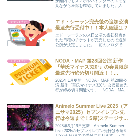
が館内でもスマホやバインダーのメモを
見ながら座席を確認していました。入場
時も座席を確認していました。購入者の
性別や年齢を見て、転売サイトで転売さ
れた範囲のチケット内で年齢等が離れて
エド・シーラン完売後の追加公演
チケット先行
いるかたをチェックして、...
最速先行受付中！！本人確認は？
エド・シーランの来日公演の当初発表さ
れた日程のチケットが完売したので追加
公演が決定しました。 前のブログでも
追加公演がありそうですと記載しました
が、来日公演の場合は元々追加公演が決
まっていることが多いです。 それでも
NODA・MAP 第28回公演 新作
チケット先行
前回の先行でチケットを手...
『華氏マイナス320°』の会員限定
最速先行締め切り間近！！
NODA・MAPは本人確認はあ
2026年1月更新 NODA・MAP 第28回公
る？
演 新作『華氏マイナス320°』会員最速先
行が締め切り間近です。 NODA・MAP
会員のかたで東京・北九州公演をご希望
のかたにはメールが届いていますのでチ
ェックしてみてください。 NODA・M...
Animelo Summer Live 2025（ア
チケット先行
ニサマ2025）セブンイレブン先
行は今週まで！S席(ステージサイ
ド)などが追加販売中！どこの席
2025年6月19日更新 Animelo Summer
に申し込むのが良い？アニサマは
Live 2025のセブンイレブン先行は今週6
月22日(日)までの受付になります。人気の