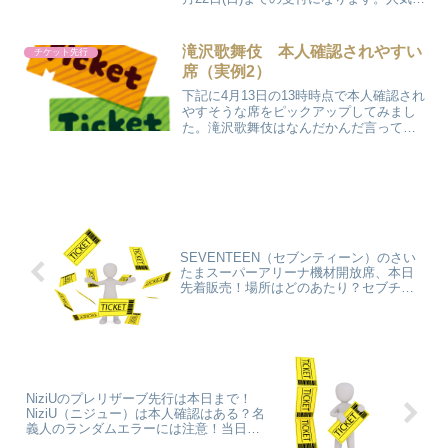
本人確認はある？？
座種はどんどん減っていっています！
土日はステージバック席が追加されまし
た。うーん、バックステー...
滝沢歌舞伎 本人確認されやすい
チケット先行
席（実例2）
下記に4月13日の13時時点で本人確認され
やすそうな席をピックアップしてみまし
た。滝沢歌舞伎はなんだかんだ言って本
人確認されないのではとも言われていま
したが、そこそこきちんと確認されてい
るようですね。 タイミング良くWBCの
チケット転売で逮...
SEVENTEEN（セブンティーン）のさい
たまスーパーアリーナ機材開放席、本日
先着販売！場所はどのあたり？セブチは
本人確認はあった？
NiziUのプレリザーブ先行は本日まで！
NiziU（ニジュー）は本人確認はある？名
義人のランダムエラーには注意！当日は
身分証を忘れずに！！