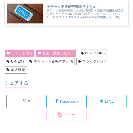
チケット不正転売禁止法まとめ
チケット高額転売防止の為に警視庁と演劇関係団体が協定
を結んだことが2023年10月24日にニュースになりまし
た。警視庁はプロ野球や音楽関係の業界団体とも、同じ協
定を締結しています。 協定を結んだのはプロ野球や音楽
団体の他に日本演劇興行協会、...
チケット先行
音楽・演劇レビュー
BLACKPINK
U-NEXT
チケット不正転売禁止法
ブラックピンク
本人確認
シェアする
X
Facebook
LINE
コピー