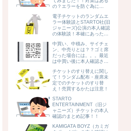
てみました！！対策はある
の？エラーを防ぐ為に
は？！転売屋はランダムエ
電子チケットのランダムエ
ラー詐欺に注意！
ラー体験談とSTARTO社(旧
ジャニーズ)公演の本人確認
の体験談！本確にあった場
合はどうなる？！
中買い、中積み、サイチェ
ン、中売りとは？？ゴミ席
だった場合には。。。最近
は中買い後に本人確認され
るケースも増えてます！ゴ
チケットのすり替えに関し
ミ席がどこだか紹介しま
て！ランダム配布・座席未
す！
定でのチケットのすり替
え！売買するかたは注意！
STARTO
ENTERTAINMENT（旧ジ
ャニーズ）チケットの本人
確認のまとめ記事！！
KAMIGATA BOYZ（カミガ