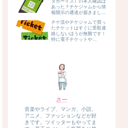
タボーイズ）の本人確認は
あった？チケジャムから情
報開示の通達が届きまし
た！逮捕やブラックリスト
チケ流やチケジャムで買っ
の可能性は？
たチケットはすぐに受取連
絡しないほうが無難です！
特に電子チケットや
STARTO社（旧ジャニー
ズ）のチケット！！
さー
音楽やライブ、マンガ、小説、
アニメ、ファッションなどが好
きです。ツイッターもやってま