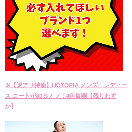
※【訳アリ特価】HOTOPIA メンズ・レディー
ス コートが80％オフ！4色展開【残りわず
か】