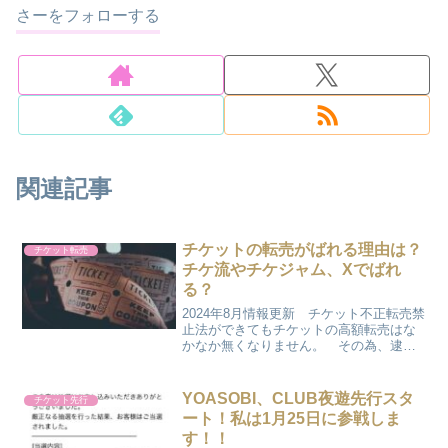
さーをフォローする
関連記事
チケットの転売がばれる理由は？
チケット転売
チケ流やチケジャム、Xでばれ
る？
2024年8月情報更新 チケット不正転売禁
止法ができてもチケットの高額転売はな
かなか無くなりません。 その為、逮捕
される転売屋も多くなってきています。
チケットの不正転売がばれる理由を紹介
したいと思います。 2024年に入ってか
YOASOBI、CLUB夜遊先行スタ
チケット先行
らキンプリやW...
ート！私は1月25日に参戦しま
す！！