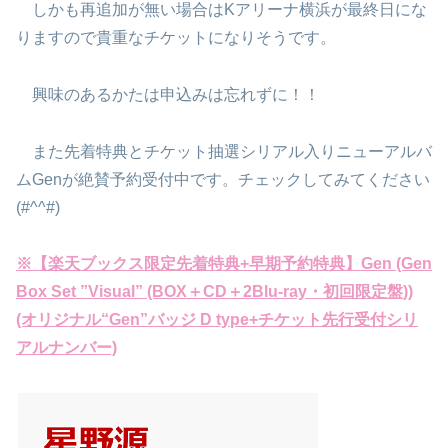
しかも再追加が無い場合はKアリーナ横浜が最終日にな
りますので貴重なチケットになりそうです。
興味のあるかたは申込みは忘れずに！！
また先着特典とチケット抽選シリアル入りニューアルバ
ムGenが絶賛予約受付中です。チェックしてみてください
(#^^#)
※【楽天ブックス限定先着特典+早期予約特典】Gen (Gen
Box Set ”Visual” (BOX＋CD＋2Blu-ray・初回限定盤))
(オリジナル“Gen”バッジ D type+チケット先行受付シリ
アルナンバー)