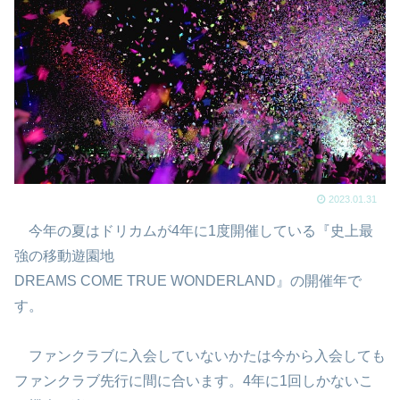
2023.01.31
今年の夏はドリカムが4年に1度開催している『史上最
強の移動遊園地
DREAMS COME TRUE WONDERLAND』の開催年で
す。
ファンクラブに入会していないかたは今から入会しても
ファンクラブ先行に間に合います。4年に1回しかないこ