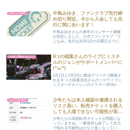
中島みゆき、ファンクラブ先行締
チケット先行
め切り間近。今から入会しても先
行に間に合います！
中島みゆきさんの来年のコンサート開催
が決定しました。公式ファンクラブ『で
じなみ』先行は10月1日の日曜日までにな
ります。 この日までに『でじなみ』に
入会してチケット先行受け付けを申し込
めば抽選の申し込みができるので今から
B’zの稲葉さんのライブにミスチ
音楽・演劇レビュー
でも間に合います。 ...
ルのジェンがサポートメンバーに
(*’ω’*)
2月1日と2月2日に横浜アリーナで開催さ
れるＢ’ｚの稲葉浩志さんのソロライブに
ミスターチルドレンのドラマーJENがサ
ポートメンバーで出演することが発表さ
れました。 B'zとMr.Childrenが共演した
大阪城ホールのライブはとても素晴ら
少年たちは本人確認や逮捕される
チケット先行
し...
リスク高い。転売チケットを購入
しても入場できない可能性が高い
ので注意。特に松竹歌舞伎会
少年たちの高額転売チケットが問題にな
枠！！
っていますね。一般発売も終了して自力
で取れる可能性はかなり低くなっていま