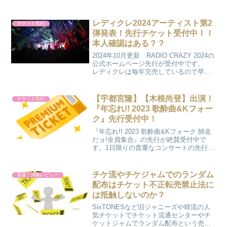
す。その中で定価よりも遥かに高い金額
の転売チケットが転売サイトに出回って
います。新橋演舞場での少年たちは松竹
レディクレ2024アーティスト第2
チケット先行
の公演なので逮捕や本人確...
弾発表！先行チケット受付中！！
本人確認はある？？
2024年10月更新 RADIO CRAZY 2024の
公式ホームページ先行が受付中です。
レディクレは毎年完売しているので早め
に申し込むのが得策です。 当日に本人
確認を行う可能性があるので身分証が必
要です。 この機会にご自身の名義でチ
【宇都宮隆】【木根尚登】出演！
チケット先行
ケッ...
『年忘れ!! 2023 歌酔曲&Kフォー
ク』先行受付中！
『年忘れ!! 2023 歌酔曲&Kフォーク 師走
だョ!全員集合』の先行が絶賛受付中で
す。1日限りの貴重なコンサートの先行が
10月23日までチケット先行申し込みがで
きます。 東京だけの開催は残念です
が、歌謡曲とフォークが好きな人にはた
チケ流やチケジャムでのランダム
音楽・演劇レビュー
まらない...
配布はチケット不正転売禁止法に
は抵触しないのか？
SixTONESなど旧ジャニーズや韓流の人
気チケットでチケット流通センターやチ
ケットジャムでランダム配布という売り