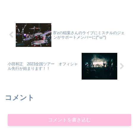
方がよく見られます。 名義をたくさん
保有してその中で一番良い座席を自分で
確保して、その他の座席を購入者に高値
で売る行為です。 ...
B’zの稲葉さんのライブにミスチルのジェ
ンがサポートメンバーに(*’ω’*)
小田和正 2023全国ツアー オフィシャ
ル先行が始まります！！
コメント
コメントを書き込む